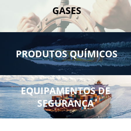
muito mais.
GASES
Oxigênio, Acetileno, Argônio, CO2,
Nitrogênio e outros.
PRODUTOS QUÍMICOS
Tratamento de óleo combustível,
tratamento do lado do fogo, tratamento
do lado do gás e muito mais.
EQUIPAMENTOS DE
SEGURANÇA
Pyrotechnics, Man-overboard (MOB) Light
& Smoke, Lança retinida, Life Jacket e