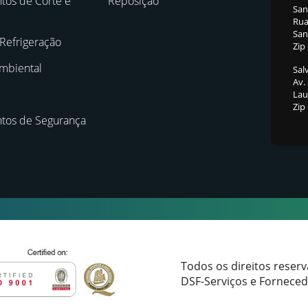
os de Corte e
Reposição
San
Rua
Sant
 Refrigeração
Zip
mbiental
Sal
Av.
Laur
Zip
tos de Segurança
Todos os direitos reser
DSF-Serviços e Forneced