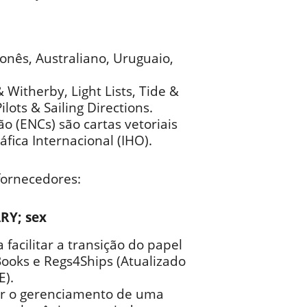
onês, Australiano, Uruguaio,
Witherby, Light Lists, Tide &
lots & Sailing Directions.
o (ENCs) são cartas vetoriais
fica Internacional (IHO).
fornecedores:
RY; sex
facilitar a transição do papel
-Books e Regs4Ships (Atualizado
E).
tar o gerenciamento de uma