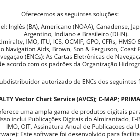
Oferecemos as seguintes soluções:
l: Inglês (BA), Americano (NOAA), Canadense, Jap
Argentino, Indiano e Brasileiro (DHN).
miralty, IMO, ITU, ICS, OCMIF, GPO, CFRs, HMSO & 
o Navigation Aids, Brown, Son & Ferguson, Coast Pi
vegação (ENCs): As Cartas Eletrônicas de Navegaçã
 de acordo com os padrões da Organização Hidrográ
ubdistribuidor autorizado de ENCs dos seguintes 
LTY Vector Chart Service (AVCS); C-MAP; PRIMA
 oferece uma ampla gama de produtos digitais para 
Isso inclui Publicações Digitais do Almirantado, E
IMO, OIT, Assinatura Anual de Publicações da U
ware): Este software foi desenvolvido para facili