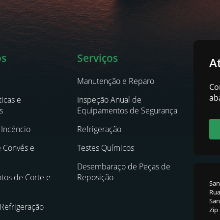
os
Serviços
A
Manutenção e Reparo
Co
ab
icas e
Inspeção Anual de
s
Equipamentos de Segurança
Incêncio
Refrigeração
e Convés e
Testes Químicos
Desembaraço de Peças de
os de Corte e
Reposição
San
Rua
Sant
 Refrigeração
Zip