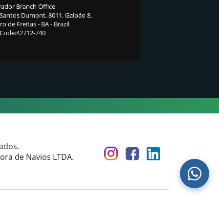
vador Branch Office
 Santos Dumont, 8011, Galpão 8.
o de Freitas - BA - Brazil
 Code:42712-740
vados.
ora de Navios LTDA.